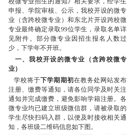
校
微
专业招生的通知》相关要求，
经学生
申报、
学院
审核、公示，
我校开设的微
专
业
（
含
跨校
微
专业
）
和东北片
开设
跨校
微
专业
最终确定录取
99
位学生，录取名单详
见附件。
部分微专业因招生报名人数过
少，下学年不开班。
一、
我校开设的微
专业
（
含
跨校
微
专
业
）
学校将于
下学期期初
在
教务处网站发布
注册、缴费等通知，
请各位同学
及时
关注
通知并
完成缴费，避免影响学籍注册。
各
微
专业均已建立班级微信群，请被录取
的
学生尽快扫码入群，以便及时接收相关通
知，
各
班级二维码信息如下图。