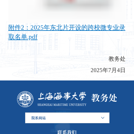
附件2：2025年东北片开设的跨校微专业录
取名单.pdf
教务处
2025年
7
月
4
日
教务处
院系网站
联系我们