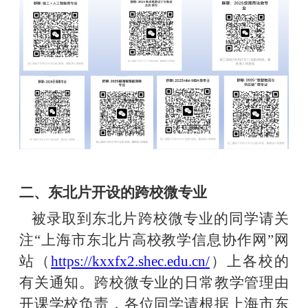
二、
东北片
开设的
跨校
微
专业
被录取到东北片跨校
微
专业的同学请关
注
“上海市东北片高校教学信息协作网”网
站（
https://kxxfx2.shec.edu.cn/
）上各校的
有关通知。跨校
微
专业的日常教学管理由
开课学校负责，
各位同学
请根据上海市东