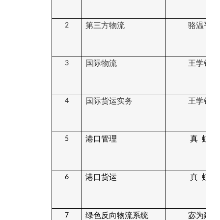
第三方物流
骆温平
2
国际物流
王学锋
3
国际货运实务
王学锋
4
港口管理
真
虹
5
港口货运
真
虹
6
绿色反向物流系统
宓为建
7