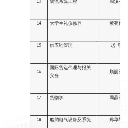
物流系统工程
周溪召
13
大学生礼仪修养
黄菊良
14
供应链管理
赵
刚
15
国际货运代理与报关
顾丽亚
16
实务
货物学
周晶洁
17
船舶电气设备及系统
郑华耀
18