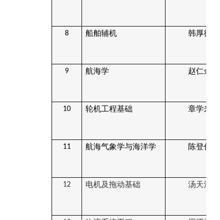
船舶辅机
韩厚德
8
航海学
赵仁余
9
轮机工程基础
章学来
10
航海气象学与海洋学
陈登俊
11
电机及拖动基础
汤天浩
12