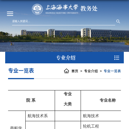
教务处
专业介绍
专业一览表
首页
专业介绍
专业一览表
专业
院
系
专业名称
大类
航海
技术
系
航海技术
轮机工程
商船学