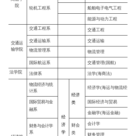
院
轮机工程系
船舶电子电气工程
能源与动力工程
交通工程系
交通工程
交通运输
系
交通运输
交通运
输学院
物流管理系
物流管理
国际航运系
交通管理
(
国航
)
法学院
法律系
法学
(
海商法
)
物流经济
与统
经济学
(
海运与物流经济
)
计
系
经济
国际贸易
与金
国际经济与贸易
类
融
系
金融学
(
海运金融
)
经
会计学
济
财会
财务与会计学
系
学
类
财务管理