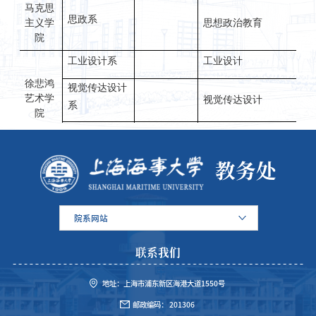
马克思
思政
系
主义学
思想政治教育
院
工业设计系
工业设计
徐悲鸿
视觉传达设计
艺术学
视觉传达设计
系
院
绘画系
绘画
教务处
院系网站
联系我们
地址：上海市浦东新区海港大道1550号
邮政编码： 201306