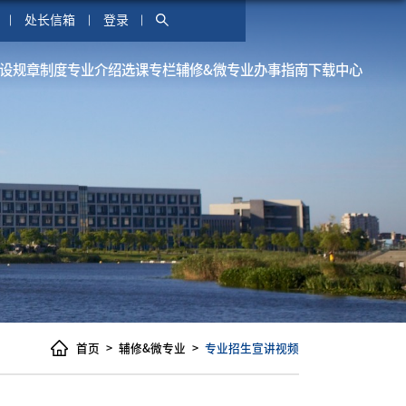
处长信箱
登录
设
规章制度
专业介绍
选课专栏
辅修&微专业
办事指南
下载中心
首页
辅修&微专业
专业招生宣讲视频