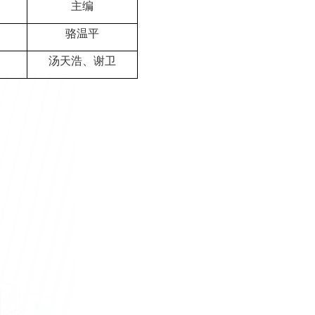
主编
骆温平
汤天浩
、谢卫