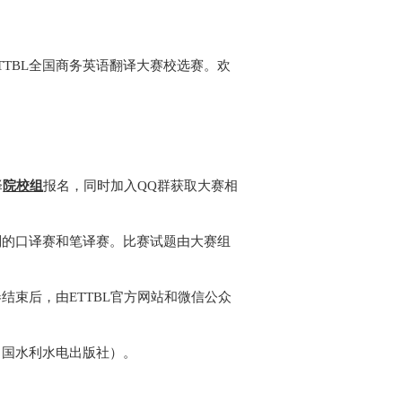
TTBL
全国商务英语翻译大赛校选赛。欢
择
院校组
报名，同时加入
QQ
群获取大赛相
别的口译赛和笔译赛。比赛试题由大赛组
卷结束后，由
ETTBL
官方网站和微信公众
中国水利水电出版社）。