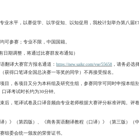
专业水平，以赛促学、以学促知、以知促用，我校计划举办第八届
E
：
生均可参赛；专业不限，中国国籍。
有日期调整，将通过比赛群发布通知
）
务英语翻译大赛官方报名通道：
，请务必选
https://new.saikr.com/vse/55658
学（获得口笔译全国总决赛一等奖的同学）不再接受报名。
个项目，各项目又分为本科组及研究生组，参赛同学可同时申报本组
；口译考试时长约为
30
分钟。
结束后，笔译试卷及口译音频由专业老师根据大赛评分标准评阅。评
笔译）》（第四版）、《商务英语翻译教程（口译）》（第三版）（
大赛组委会统一颁发的荣誉证书。