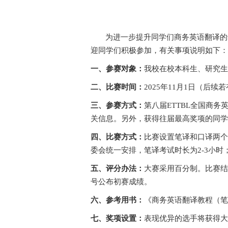
为进一步提升同学们商务英语翻译的
迎同学们积极参加，有关事项说明如下
一、参赛对象：
我校在校本科生、研究
二、比赛时间：
2025
年
11月1日（
后续若
三、参赛方式：
第八届
ETTBL全国商
关信息。另外，获得往届最高奖项的同
四、比赛方式：
比赛设置笔译和口译两
委会统一安排，笔译考试时长为
2-3
小时
五、评分办法：
大赛采用百分制。比赛
号公布初赛成绩。
六、参考用书：
《商务英语翻译教程（
七、奖项设置：
表现优异的选手将获得