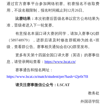
通过官方赛事平台参加网络初赛。
初赛报名不收取费
用，不设名额限制，报名时间截止到
12月26日
。
比赛
结果
：
本次
初赛后晋级名单以官方公布结果为
准，晋级者进入下一轮复赛
。
有意报名
本届口译大赛
的同学，请
加入赛事
QQ
群
（
589748979）
，进群后请
及时
修改群昵称为姓名
+班
级，
查看群公告
。
赛事相关通知会在
QQ
群里发布。
更多有关第
十
四
届全国口译大赛（英语）的赛事信
息，请登录网站查看：
https://www.lscat.cn/
赛事通告和报名网址：
https://www.lscat.cn/match/student/pre?hash=t2je0r70l
请关注赛事微信公众号：
LSCAT
教务处
外国语学院