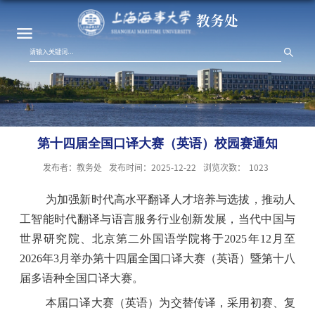
教务处
第十四届全国口译大赛（英语）校园赛通知
发布者：教务处
发布时间：2025-12-22
浏览次数：
1023
为
加强新时代高水平翻译人才培养与选拔，推动人
工智能时代翻译与语言服务行业创新发展，当代中国与
世界研究院、北京第二外国语学院将于
2025年12月至
2026年3月举办第十四届全国口译大赛（英语）暨第十八
届多语种全国口译大赛。
本届口译大赛
（
英语）为交替传译，采用初赛、复