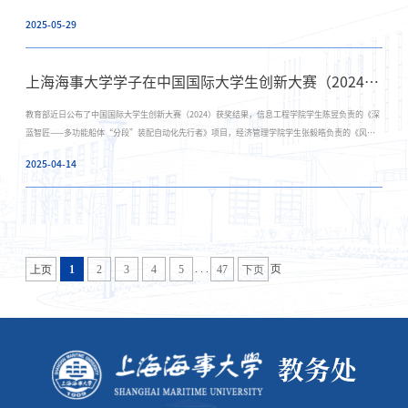
不断丰富辅修专业教育内涵的基础上，积极拓宽复合型人才培养渠道，择选法学辅修专业作为首个
2025-05-29
跨校辅修专业，面向临港新片区高校招生。5月28日下午，教务处在教学楼3C403召开2025年线下
线下辅修专业招生宣讲会。教务处徐志京副处长、法学专业负责人郑睿老师、金融学专业负责人杨
旻骅老师和会计学专业负责人王晓琳老师出席并进行宣讲，上百名校内外学生通过线上线下方式参
上海海事大学学子在中国国际大学生创新大赛（2024）总决赛获奖
与宣讲会。徐志京
教育部近日公布了中国国际大学生创新大赛（2024）获奖结果，信息工程学院学生陈昱负责的《深
蓝智匠——多功能船体“分段”装配自动化先行者》项目，经济管理学院学生张毅皓负责的《风翼
侦观——海上风电外表腐蚀检测先导者项目》，荣获国家级铜奖。商船学院学生郑菲负责的《乘流
2025-04-14
检波一种多功能海事监测无人艇队》项目，获得入围总决赛奖。“深蓝智匠”和“风翼侦观”科创
团队都依托学校基础实验实训中心苹果树工坊平台。“深蓝智匠”项目聚焦船舶精细化智能化焊接
的发展前景与传统人工焊接的迭代升级，自主研发一套兼具软硬件系统的多功能船体自动化“分
段”装配机器人。对比现有船舶制造工艺，在智能识别与不定向焊接技术上更具前驱力。“风翼侦
观”项目围绕海上风电设施表面腐蚀检测的现实挑战与未来发展趋势，打造出一套集成化、模块化
的无人自主检测系统。该系统融合多传感融合技术、高性能图像处理算法与智能分析模型，能够适
. . .
页
上页
1
2
3
4
5
47
下页
应复杂海况环境，实现对风电设备腐蚀状况的精准识别与动态监测。“乘流检波”科创团队依托学
校智能船舶与工程技术优势，自主研发多功能海事监测无人艇队。该艇队集成自主路径规划与同步
导航技术，可在复杂水域实现高效协同作业，并通过多艇实
教务处