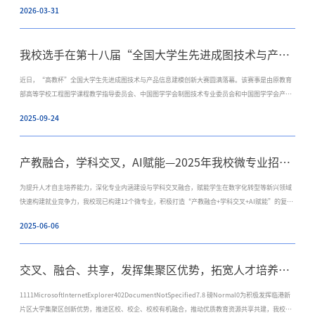
2026-03-31
我校选手在第十八届“全国大学生先进成图技术与产品信息建模创新大赛”中获佳绩
近日，“高教杯”全国大学生先进成图技术与产品信息建模创新大赛圆满落幕。该赛事是由原教育
部高等学校工程图学课程教学指导委员会、中国图学学会制图技术专业委员会和中国图学学会产品
信息建模专业委员会联合主办的图学类课程最高级别的国家级赛事。本赛事被誉为“图学界奥林匹
2025-09-24
克”的成图大赛已成功举办18届，由谭建荣院士担任总指导，陆国栋、邵立康等知名专家教授担任
执委，得到了许多领军人物的鼎力支持和众多高校的普遍重视。本次大赛中，经精心指导与学生刻
苦备战，我校参赛团队斩获佳绩。在来自上海交通大学、哈尔滨工业大学、武汉大学、华中科技大
产教融合，学科交叉，AI赋能—2025年我校微专业招生宣讲会顺利召开
学、北京航空航天大学、华南理工大学、重庆大学、国防科学技术大学等诸多名校的万余名考生
中，我校选手赵荣昊脱颖而出，获得成图赛道个人一等奖，周靖闻、吕卓悦、李智乾获得成图赛道
为提升人才自主培养能力，深化专业内涵建设与学科交叉融合，赋能学生在数字化转型等新兴领域
个人三等奖。由赵荣昊、周靖闻、吕卓悦、李智乾、许诺言、樊明轩、孙文超组成的我校代表队团
快速构建就业竞争力，我校现已构建12个微专业，积极打造“产教融合+学科交叉+AI赋能”的复合
队整体协作高效、发挥稳定，夺得全国团体三等奖。同时，我校指导团队在指导工作中的表现突
型人才培养矩阵。同时，为积极发挥临港新片区大学集聚区创新优势，推动优质教育资源共享共
出，荣获多项全国指导教师奖。第十八届“高教杯”奖项获奖选手个人一等奖赵荣昊个人三等奖周
2025-06-06
建，我校择选集成电路设计与集成电路等6个微专业作为首批跨校微专业，自2025年开始面向临港
靖闻、吕卓悦、李智乾团体三等奖赵荣昊、周靖闻、吕卓悦、李
新片区高校本科生以及我校研究生招生。6月6日下午，教务处在教学楼3C103召开2025年线下线下
微专业招生宣讲会。教务处徐志京副处长、11位微专业负责人出席并进行宣讲，上百名校内外学生
交叉、融合、共享，发挥集聚区优势，拓宽人才培养渠道 ——2025年我校本科辅修及跨校辅修专业招生宣讲会顺利召开
通过线上线下方式参与宣讲会。徐志京副处长围绕微专业、跨校微专业政
1111MicrosoftInternetExplorer402DocumentNotSpecified7.8 磅Normal0为积极发挥临港新
片区大学集聚区创新优势，推进区校、校企、校校有机融合，推动优质教育资源共享共建，我校在